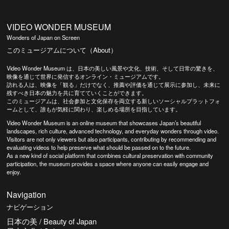
VIDEO WONDER MUSEUM
Wonders of Japan on Screen
このミュージアムについて（About）
Video Wonder Museum は、日本の美しい風景や文化、技術、そして日常の驚きを、
映像を通じて世界に発信するオンライン・ミュージアムです。
訪れる人は、映像を「観る」だけでなく、推薦や評価を通じて展示に参加し、未来に
残すべき日本の魅力を共に育てていくことができます。
このミュージアムは、社会参加と文化保存を両立する新しいソーシャルプラットフォ
ームとして、誰もが気軽に関わり、楽しめる場所を目指しています。
Video Wonder Museum is an online museum that showcases Japan’s beautiful
landscapes, rich culture, advanced technology, and everyday wonders through video.
Visitors are not only viewers but also participants, contributing by recommending and
evaluating videos to help preserve what should be passed on to the future.
As a new kind of social platform that combines cultural preservation with community
participation, the museum provides a space where anyone can easily engage and
enjoy.
Navigation
ナビゲーション
日本の美 / Beauty of Japan